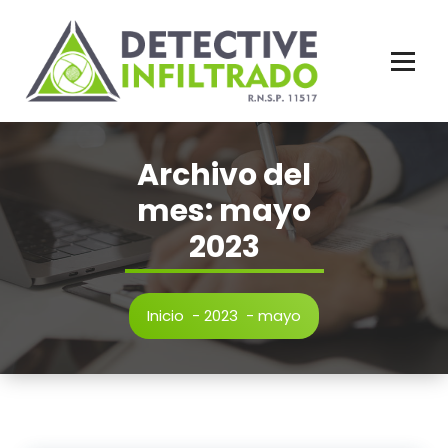
N.R.S.P. 11517
Archivo del
mes: mayo
2023
Inicio
-
2023
-
mayo